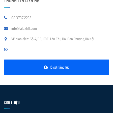
THÔNG TIN LIÊN HỆ
08.3737.2222
info@viluxlift.com
VP giao dịch: Số 4/83, KĐT Tân Tây Đô, Đan Phượng,Hà Nội
Hồ sơ năng lực
GIỚI THIỆU