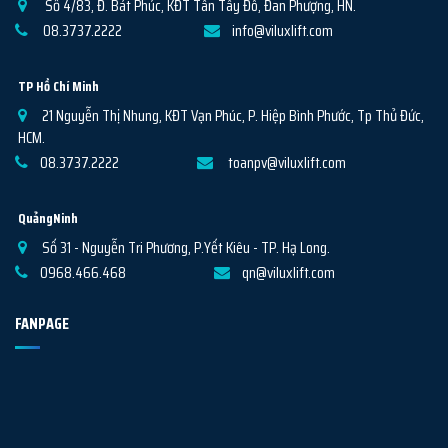
Số 4/83, Đ. Bát Phúc, KĐT Tân Tây Đô, Đan Phượng, HN.
08.3737.2222
info@viluxlift.com
TP Hồ Chí Minh
21 Nguyễn Thị Nhung, KĐT Vạn Phúc, P. Hiệp Bình Phước, Tp Thủ Đức,
HCM.
08.3737.2222
toanpv@viluxlift.com
QuảngNinh
Số 31 - Nguyễn Tri Phương, P.Yết Kiêu - TP. Hạ Long.
0968.466.468
qn@viluxlift.com
FANPAGE