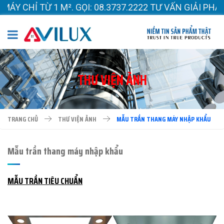
CHỈ TỪ 1 M². GỌI: 08.3737.2222 TƯ VẤN GIẢI PHÁP 
THƯ VIỆN ẢNH
TRANG CHỦ
THƯ VIỆN ẢNH
MẪU TRẦN THANG MÁY NHẬP KHẨU
Mẫu trần thang máy nhập khẩu
MẪU TRẦN TIÊU CHUẨN