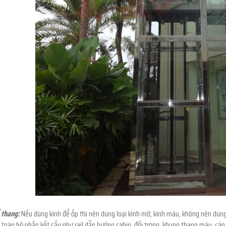
 thang:
Nếu dùng kính để ốp thì nên dùng loại kính mờ, kính màu, không nên dùng 
 toàn bộ phần kết cấu như rail dẫn hướng cabin, đối trọng, khung thang máy, cáp t