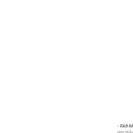
- Vách hố
nhìn thấy