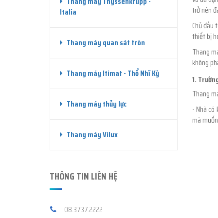
Thang máy Thyssenkrupp -
trở nên đ
Italia
Chủ đầu t
thiết bị 
Thang máy quan sát tròn
Thang máy
không phả
Thang máy Itimat - Thổ Nhĩ Kỳ
1. Trườn
Thang máy
Thang máy thủy lực
- Nhà có 
mà muốn v
Thang máy Vilux
THÔNG TIN LIÊN HỆ
08.3737.2222