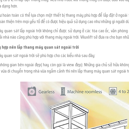
a dạng hơn.
ư hoàn toàn có thể lựa chọn một thiết bị thang máy phù hợp để lắp đặt ở ngoài t
hoàn thiện trên mọi yếu tố để có được hiệu quả sử dụng cao như những gì người
 quan sát lắp ngoài trời không chỉ được sử dụng ở các tòa cao ốc, văn phòng
i nhà nào cũng phù hợp với thang máy ngoài trời. Viluxlift sẽ đưa ra cho bạn nhữ
g hợp nên lắp thang máy quan sát ngoài trời
 quan sát ngoài trời sẽ phù hợp cho các kiểu nhà sau đây:
không gian bên ngoài đẹp( hay còn gọi là view đẹp): Những gia chủ sở hữu khôn
ừa di chuyển trong nhà vừa ngắm cảnh thì nên lắp thang máy quan sát ngoài tr