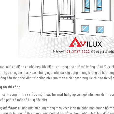
 tạo, nhà có diện tích nhỏ hẹp: Khi diện tích trong nhà nhỏ mà không bố trí đượ
 máy bên ngoài nhà. Hoặc những ngôi nhà đã xây dựng nhưng không để hố thang 
ởng đến tổng thể kiến trúc cũng như quá trình sinh hoạt trong lúc cải tạo thì việ
g án thi công
n cạnh công trình và chỉ có một hoặc hai mặt tiết giáp với ngôi nhà nên khi thi 
cần phải có một số lưu ý đặc biệt
g hố thang:
Trường hợp sử dụng thang máy vách kính thì phần bao quanh hố than
ẩm mỹ thì khung hố thang máy nên được dựng bằng khung nhôm hợp kim để đảm bả