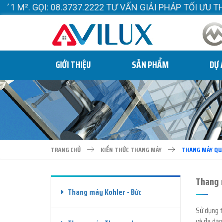
08.3737.2222 TƯ VẤN GIẢI PHÁP TỐI ƯU THEO TỪNG C
GIỚI THIỆU
SẢN PHẨM
DỰ
TRANG CHỦ
KIẾN THỨC THANG MÁY
THANG MÁY QU
Thang 
Thang máy Kohler - Đức
Sử dụng t
và đa dạn