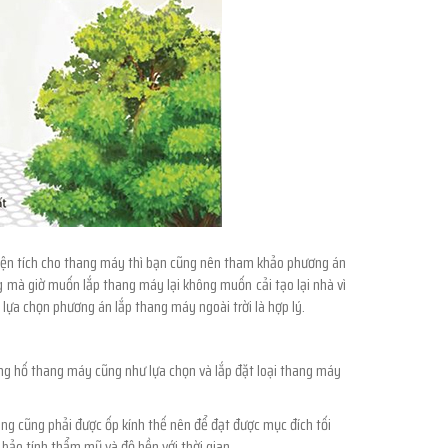
c diện tích cho thang máy thì bạn cũng nên tham khảo phương án
mà giờ muốn lắp thang máy lại không muốn cải tạo lại nhà vì
c lựa chọn phương án lắp thang máy ngoài trời là hợp lý.
công hố thang máy cũng như lựa chọn và lắp đặt loại thang máy
g cũng phải được ốp kính thế nên để đạt được mục đích tối
o tính thẩm mỹ và độ bền với thời gian.