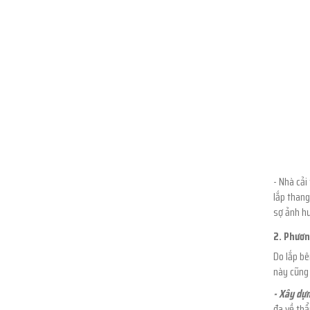
- Nhà cải
lắp thang
sợ ảnh hư
2. Phươn
Do lắp bê
này cũng 
- Xây dựn
đa về th