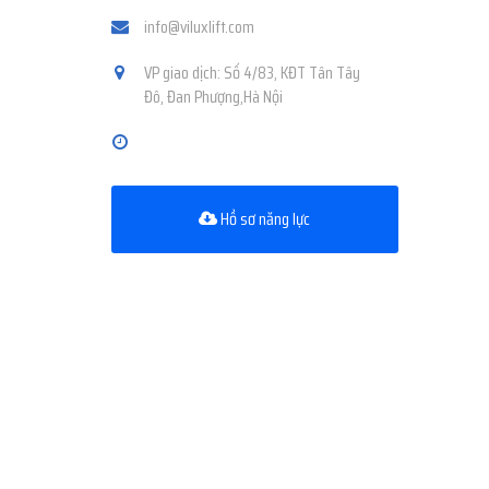
info@viluxlift.com
VP giao dịch: Số 4/83, KĐT Tân Tây
Đô, Đan Phượng,Hà Nội
Hồ sơ năng lực