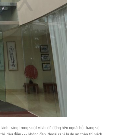
kính trắng trong suốt vì khi đó đứng bên ngoài hố thang sẽ
ải, dây điện --> không đẹp. Ngoài ra vì lý do an toàn thì vách