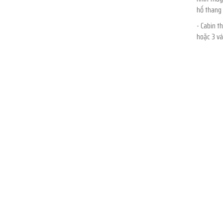
hố thang 
- Cabin t
hoặc 3 vá