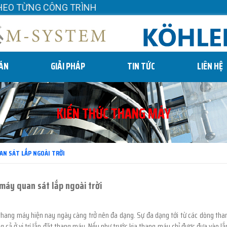
ÔNG TRÌNH
 ÁN
GIẢI PHÁP
TIN TỨC
LIÊN HỆ
KIẾN THỨC THANG MÁY
AN SÁT LẮP NGOÀI TRỜI
máy quan sát lắp ngoài trời
hang máy hiện nay ngày càng trở nên đa dạng. Sự đa dạng tới từ các dòng than
g cả ở vị trí lắp đặt thang máy. Nếu như trước kia thang máy chỉ được đưa vào lắp