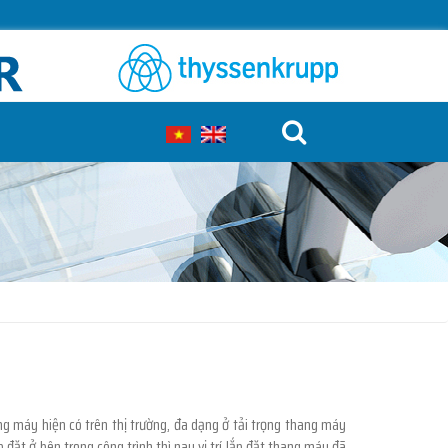
g máy hiện có trên thị trường, đa dạng ở tải trọng thang máy
 đặt ở bên trong công trình thì nay vị trí lắp đặt thang máy đã