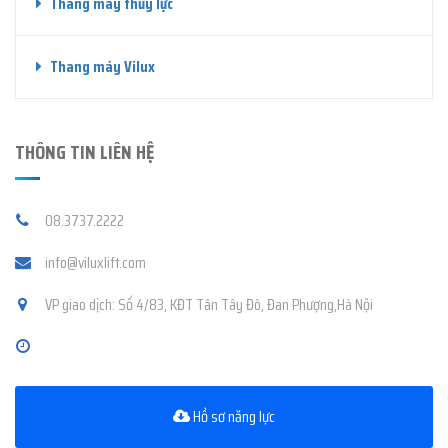
Thang máy thủy lực
Thang máy Vilux
THÔNG TIN LIÊN HỆ
08.3737.2222
info@viluxlift.com
VP giao dịch: Số 4/83, KĐT Tân Tây Đô, Đan Phượng,Hà Nội
Hồ sơ năng lực