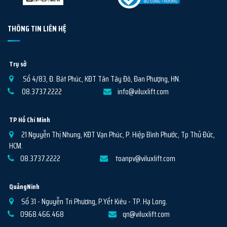
THÔNG TIN LIÊN HỆ
Trụ sở
Số 4/83, Đ. Bát Phúc, KĐT Tân Tây Đô, Đan Phượng, HN.
08.3737.2222
info@viluxlift.com
TP Hồ Chí Minh
21 Nguyễn Thị Nhung, KĐT Vạn Phúc, P. Hiệp Bình Phước, Tp Thủ Đức,
HCM.
08.3737.2222
toanpv@viluxlift.com
QuảngNinh
Số 31 - Nguyễn Tri Phương, P.Yết Kiêu - TP. Hạ Long.
0968.466.468
qn@viluxlift.com