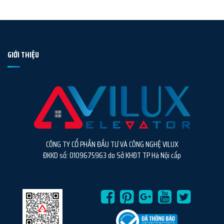
GIỚI THIỆU
CÔNG TY CỔ PHẦN ĐẦU TƯ VÀ CÔNG NGHỆ VILUX
ĐKKD số: 0109675963 do Sở KHĐT TP Hà Nội cấp