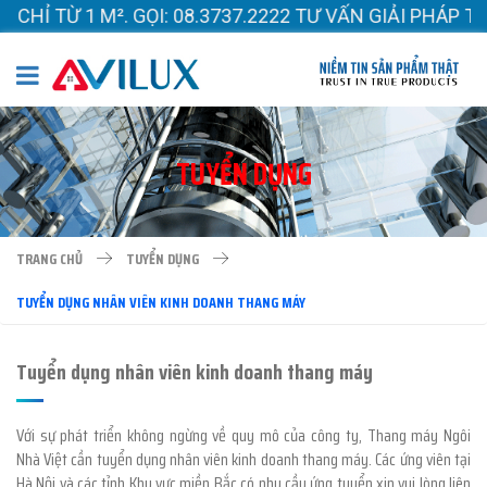
 TỪ 1 M². GỌI: 08.3737.2222 TƯ VẤN GIẢI PHÁP TỐI
TUYỂN DỤNG
TRANG CHỦ
TUYỂN DỤNG
TUYỂN DỤNG NHÂN VIÊN KINH DOANH THANG MÁY
Tuyển dụng nhân viên kinh doanh thang máy
Với sự phát triển không ngừng về quy mô của công ty, Thang máy Ngôi
Nhà Việt cần tuyển dụng nhân viên kinh doanh thang máy. Các ứng viên tại
Hà Nội và các tỉnh Khu vực miền Bắc có nhu cầu ứng tuyển xin vui lòng liên