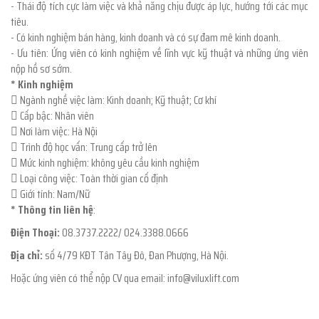
- Thái độ tích cực làm việc và khả năng chịu được áp lực, hướng tới các mục
tiêu.
- Có kinh nghiệm bán hàng, kinh doanh và có sự đam mê kinh doanh.
- Ưu tiên: Ứng viên có kinh nghiệm về lĩnh vực kỹ thuật và những ứng viên
nộp hồ sơ sớm.
* Kinh nghiệm
 Ngành nghề việc làm: Kinh doanh; Kỹ thuật; Cơ khí
 Cấp bậc: Nhân viên
 Nơi làm việc: Hà Nội
 Trình độ học vấn: Trung cấp trở lên
 Mức kinh nghiệm: không yêu cầu kinh nghiệm
 Loại công việc: Toàn thời gian cố định
 Giới tính: Nam/Nữ
* Thông tin liên hệ
:
Điện Thoại:
08.3737.2222/ 024.3388.0666
Địa chỉ:
số 4/79 KĐT Tân Tây Đô, Đan Phượng, Hà Nội.
Hoặc ứng viên có thể nộp CV qua email: info@viluxlift.com