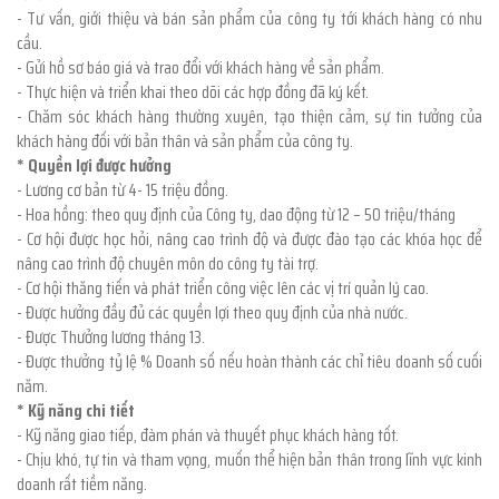
- Tư vấn, giới thiệu và bán sản phẩm của công ty tới khách hàng có nhu
cầu.
- Gửi hồ sơ báo giá và trao đổi với khách hàng về sản phẩm.
- Thực hiện và triển khai theo dõi các hợp đồng đã ký kết.
- Chăm sóc khách hàng thường xuyên, tạo thiện cảm, sự tin tưởng của
khách hàng đối với bản thân và sản phẩm của công ty.
* Quyền lợi được hưởng
- Lương cơ bản từ 4- 15 triệu đồng.
- Hoa hồng: theo quy định của Công ty, dao động từ 12 – 50 triệu/tháng
- Cơ hội được học hỏi, nâng cao trình độ và được đào tạo các khóa học để
nâng cao trình độ chuyên môn do công ty tài trợ.
- Cơ hội thăng tiến và phát triển công việc lên các vị trí quản lý cao.
- Được hưởng đầy đủ các quyền lợi theo quy định của nhà nước.
- Được Thưởng lương tháng 13.
- Được thưởng tỷ lệ % Doanh số nếu hoàn thành các chỉ tiêu doanh số cuối
năm.
* Kỹ năng chi tiết
- Kỹ năng giao tiếp, đàm phán và thuyết phục khách hàng tốt.
- Chịu khó, tự tin và tham vọng, muốn thể hiện bản thân trong lĩnh vực kinh
doanh rất tiềm năng.