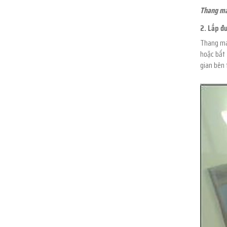
Thang má
2. Lắp đ
Thang máy
hoặc bất 
gian bên 