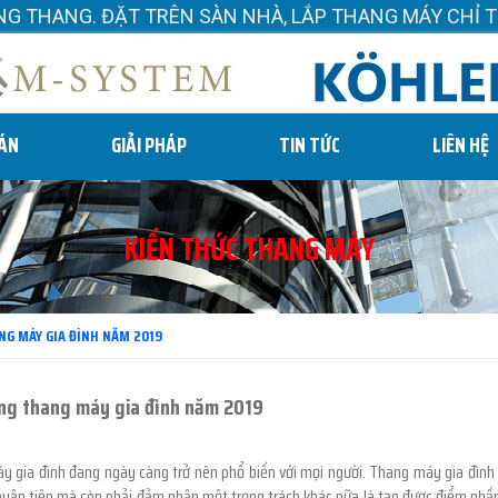
HÀ, LẮP THANG MÁY CHỈ TỪ 1 M². GỌI: 08.3737.2222
 ÁN
GIẢI PHÁP
TIN TỨC
LIÊN HỆ
KIẾN THỨC THANG MÁY
NG MÁY GIA ĐÌNH NĂM 2019
ng thang máy gia đình năm 2019
 gia đình đang ngày càng trở nên phổ biến với mọi người. Thang máy gia đình k
huận tiện mà còn phải đảm nhận một trọng trách khác nữa là tạo được điểm nhấ