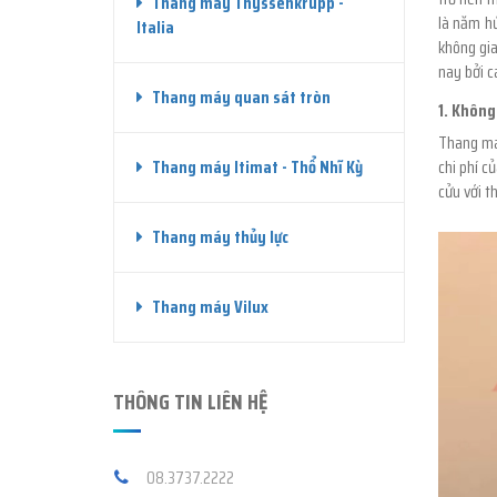
Thang máy Thyssenkrupp -
là năm hứ
Italia
không gi
nay bởi c
Thang máy quan sát tròn
1. Không
Thang má
Thang máy Itimat - Thổ Nhĩ Kỳ
chi phí c
cửu với th
Thang máy thủy lực
Thang máy Vilux
THÔNG TIN LIÊN HỆ
08.3737.2222