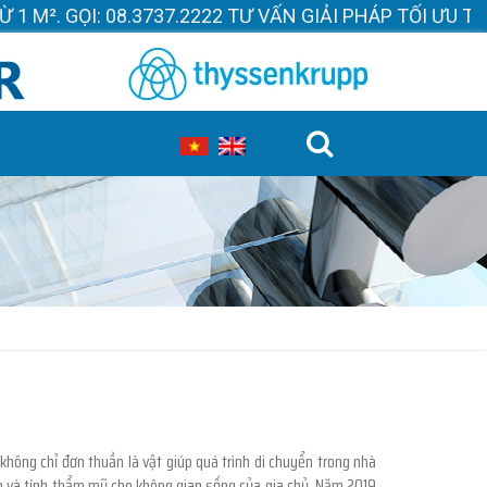
 TƯ VẤN GIẢI PHÁP TỐI ƯU THEO TỪNG CÔNG TRÌNH
hông chỉ đơn thuần là vật giúp quá trình di chuyển trong nhà
n và tính thẩm mỹ cho không gian sống của gia chủ. Năm 2019