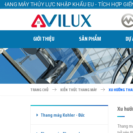
 KHẨU EU - TÍCH HỢP GIẾNG THANG. ĐẶT TRÊN SÀN N
GIỚI THIỆU
SẢN PHẨM
DỰ
TRANG CHỦ
KIẾN THỨC THANG MÁY
XU HƯỚNG THA
Xu hướ
Thang máy Kohler - Đức
Thang máy
trở nên t