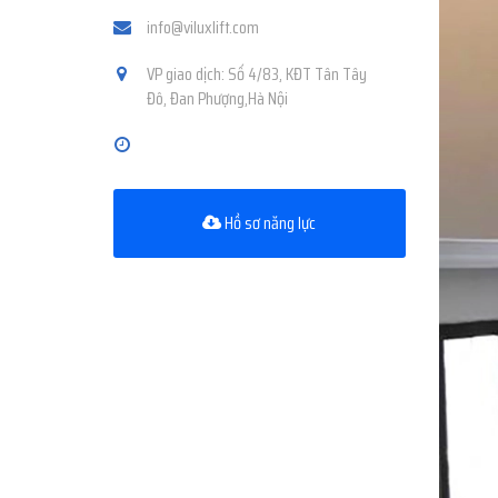
info@viluxlift.com
VP giao dịch: Số 4/83, KĐT Tân Tây
Đô, Đan Phượng,Hà Nội
Hồ sơ năng lực