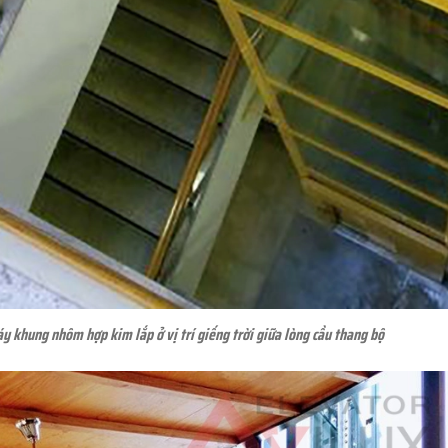
 khung nhôm hợp kim lắp ở vị trí giếng trời giữa lòng cầu thang bộ